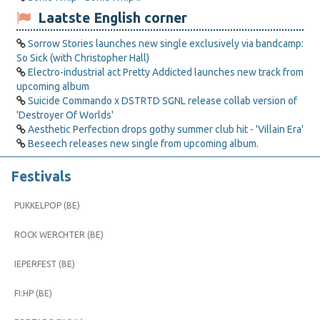
Laatste English corner
Sorrow Stories launches new single exclusively via bandcamp:
So Sick (with Christopher Hall)
Electro-industrial act Pretty Addicted launches new track from
upcoming album
Suicide Commando x DSTRTD SGNL release collab version of
'Destroyer Of Worlds'
Aesthetic Perfection drops gothy summer club hit - 'Villain Era'
Beseech releases new single from upcoming album.
Festivals
PUKKELPOP (BE)
ROCK WERCHTER (BE)
IEPERFEST (BE)
FI:HP (BE)