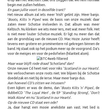
begin mei zullen hebben.
En gaan jullie voort in dezelfde trant?
Het nieuw album zal iets meer 'Irish' getint zijn. Meer banjo.
'
Boots, Kilts 'n Pipes
' was de basis van onze muziek: daar
zaten meer Schotse invloeden in. Dat album was meer
Keltisch. Nu klinken we iets meer Iers, met wat meer folk. Het
is niet meer louter Schotse muziek. Er ligt nu meer dan dat
aan de grondslag van de nieuwe CD. Mac Hoze Junior heeft
tevens een grotere en prominentere rol gekregen binnen de
band. Hij staat ook op het podium meer op de voorgrond. Da's
voor de meisjes en voor de pedofielen (hilariteit alom).
Maar waar blijft rode draad 'Schotland' dan?
Onze nieuwe Cd heet niet voor niks '
Scotland in our Hearts
'.
We verloochenen onze roots niet. We blijven bij de Schotse
doedelzak en niet bij de Ierse. Maar meer banjo dus.
Aan hoeveel CD's zitten we intussen?
Even kijken: er was de demo, dan '
Boots Kilts 'n' Pipes
', de
dubbelCD '
The Loyal Men
' , de EP '
Standing Strong
', '
Don't
Walk Alone
' en nu '
Scotland in our Hearts
'.
Op de nieuwe CD staat een ode?
Ja, daar hangt een mooie anekdote aan vast. Het lied is