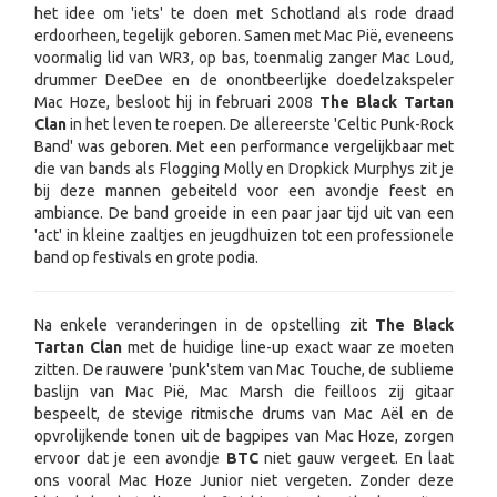
het idee om 'iets' te doen met Schotland als rode draad
erdoorheen, tegelijk geboren. Samen met Mac Pië, eveneens
voormalig lid van WR3, op bas, toenmalig zanger Mac Loud,
drummer DeeDee en de onontbeerlijke doedelzakspeler
Mac Hoze, besloot hij in februari 2008
The Black Tartan
Clan
in het leven te roepen. De allereerste 'Celtic Punk-Rock
Band' was geboren. Met een performance vergelijkbaar met
die van bands als Flogging Molly en Dropkick Murphys zit je
bij deze mannen gebeiteld voor een avondje feest en
ambiance. De band groeide in een paar jaar tijd uit van een
'act' in kleine zaaltjes en jeugdhuizen tot een professionele
band op festivals en grote podia.
Na enkele veranderingen in de opstelling zit
The Black
Tartan Clan
met de huidige line-up exact waar ze moeten
zitten. De rauwere 'punk'stem van Mac Touche, de sublieme
baslijn van Mac Pië, Mac Marsh die feilloos zij gitaar
bespeelt, de stevige ritmische drums van Mac Aël en de
opvrolijkende tonen uit de bagpipes van Mac Hoze, zorgen
ervoor dat je een avondje
BTC
niet gauw vergeet. En laat
ons vooral Mac Hoze Junior niet vergeten. Zonder deze