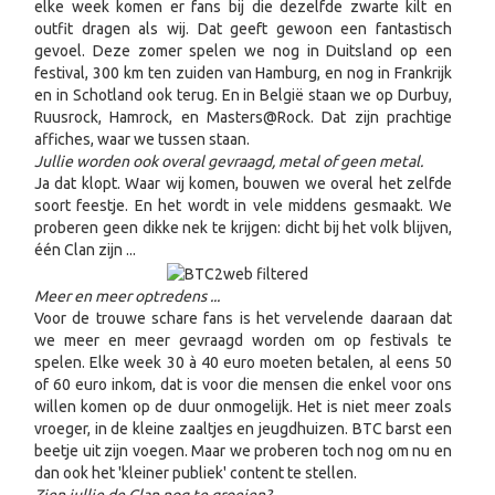
elke week komen er fans bij die dezelfde zwarte kilt en
outfit dragen als wij. Dat geeft gewoon een fantastisch
gevoel. Deze zomer spelen we nog in Duitsland op een
festival, 300 km ten zuiden van Hamburg, en nog in Frankrijk
en in Schotland ook terug. En in België staan we op Durbuy,
Ruusrock, Hamrock, en Masters@Rock. Dat zijn prachtige
affiches, waar we tussen staan.
Jullie worden ook overal gevraagd, metal of geen metal.
Ja dat klopt. Waar wij komen, bouwen we overal het zelfde
soort feestje. En het wordt in vele middens gesmaakt. We
proberen geen dikke nek te krijgen: dicht bij het volk blijven,
één Clan zijn ...
Meer en meer optredens ...
Voor de trouwe schare fans is het vervelende daaraan dat
we meer en meer gevraagd worden om op festivals te
spelen. Elke week 30 à 40 euro moeten betalen, al eens 50
of 60 euro inkom, dat is voor die mensen die enkel voor ons
willen komen op de duur onmogelijk. Het is niet meer zoals
vroeger, in de kleine zaaltjes en jeugdhuizen. BTC barst een
beetje uit zijn voegen. Maar we proberen toch nog om nu en
dan ook het 'kleiner publiek' content te stellen.
Zien jullie de Clan nog te groeien?