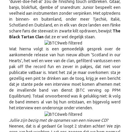
'duivel-doe-het-al' zou de finishing touch ontbreken. Gitaar,
banjo, blokfluit, djembe of snaredrum: Junior bespeelt een
veelheid aan instrumenten zonder verpinken. Met optredens
in binnen- en buitenland, onder meer Tjechië, Italië,
Schotland en Duitsland, en in elk van deze landen een flinke
schare fans die steevast in zwarte kilt opdraven, bewijst
The
Black Tartan Clan
dat ze er wel degelijk staan.
Wat hierna volgt is een gemoedelijk gesprek over de
aankomende release van hun nieuw album 'Scotland in our
Hearts', het wel en wee van de clan, gefilterd vantussen een
pak off the record fun en zever in pakjes, dat niet voor
publicatie vatbaar is. Want het zal je maar overkomen: sta je
gezellig een pint te drinken aan de toog, krijg je een bericht
dat je stante pede een interview moet komen afnemen met
de invallende band van dienst (BTC verving op PPM
Equilibrium). Totaal onvoorbereid was ik gelukkig niet: ik volg
de band immers al van bij hun ontstaan, en bijgevolg werd
het interview een onderonsje onder vrienden.
Jullie zijn bezig met de opnames van een nieuwe CD?
Neenee, dat is al gedaan! Ge loopt 2 straten achter! We zijn
erop aan het wachten. Laat ons zeggen dat we hem normaal