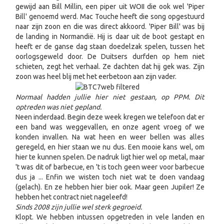
gewijd aan Bill Millin, een piper uit WOII die ook wel 'Piper
Bill' genoemd werd. Mac Touche heeft die song opgestuurd
naar zijn zoon en die was direct akkoord. 'Piper Bill' was bij
de landing in Normandië. Hij is daar uit de boot gestapt en
heeft er de ganse dag staan doedelzak spelen, tussen het
oorlogsgeweld door. De Duitsers durfden op hem niet
schieten, zegt het verhaal. Ze dachten dat hij gek was. Zijn
zoon was heel blij met het eerbetoon aan zijn vader.
Normaal hadden jullie hier niet gestaan, op PPM. Dit
optreden was niet gepland.
Neen inderdaad. Begin deze week kregen we telefoon dat er
een band was weggevallen, en onze agent vroeg of we
konden invallen. Na wat heen en weer bellen was alles
geregeld, en hier staan we nu dus. Een mooie kans wel, om
hier te kunnen spelen. De nadruk ligt hier wel op metal, maar
't was dit of barbecue, en 't is toch geen weer voor barbecue
dus ja ... Enfin we wisten toch niet wat te doen vandaag
(gelach). En ze hebben hier bier ook. Maar geen Jupiler! Ze
hebben het contract niet nageleefd!
Sinds 2008 zijn jullie wel sterk gegroeid.
Klopt. We hebben intussen opgetreden in vele landen en