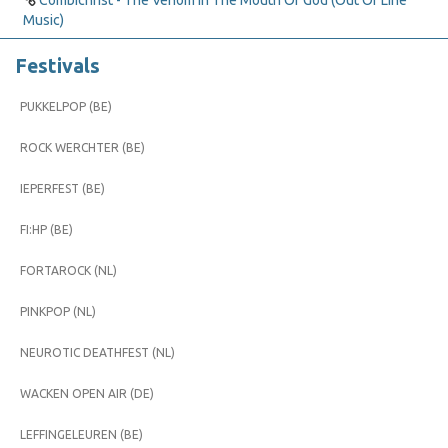
Combichrist - The Venom In The Mouth Of God (Out Of Line
Music)
Festivals
PUKKELPOP (BE)
ROCK WERCHTER (BE)
IEPERFEST (BE)
FI:HP (BE)
FORTAROCK (NL)
PINKPOP (NL)
NEUROTIC DEATHFEST (NL)
WACKEN OPEN AIR (DE)
LEFFINGELEUREN (BE)