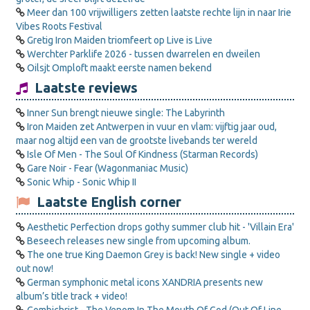
Meer dan 100 vrijwilligers zetten laatste rechte lijn in naar Irie
Vibes Roots Festival
Gretig Iron Maiden triomfeert op Live is Live
Werchter Parklife 2026 - tussen dwarrelen en dweilen
Oilsjt Omploft maakt eerste namen bekend
Laatste reviews
Inner Sun brengt nieuwe single: The Labyrinth
Iron Maiden zet Antwerpen in vuur en vlam: vijftig jaar oud,
maar nog altijd een van de grootste livebands ter wereld
Isle Of Men - The Soul Of Kindness (Starman Records)
Gare Noir - Fear (Wagonmaniac Music)
Sonic Whip - Sonic Whip II
Laatste English corner
Aesthetic Perfection drops gothy summer club hit - 'Villain Era'
Beseech releases new single from upcoming album.
The one true King Daemon Grey is back! New single + video
out now!
German symphonic metal icons XANDRIA presents new
album’s title track + video!