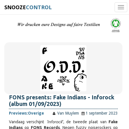
SNOOZE
CONTROL
Tog
navi
FONS presents: Fake Indians - Inforock
(album 01/09/2023)
Previews:
Overige
Van Muylem
1 september 2023
Vandaag verschijnt
'Inforock
'
, de tweede plaat van
Fake
Indians
op
FONS Records
. Negen fuzzy noiserockers op