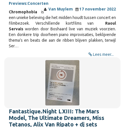
Previews:
Concerten
Van Muylem
17 november 2022
Chromophobia
is
een unieke beleving die het midden houdt tussen concert en
filmbezoek. Verschillende kortfilms van
Raoul
Servais
worden door Boshaard live van muziek voorzien.
Een donkere trip doorheen piano improvisaties, beklijvende
thema’s en beats die aan de ribben blijven plakken, terwijl
Ser…
Lees meer...
Fantastique.Night LXIII: The Mars
Model, The Ultimate Dreamers, Miss
Tetanos, Alix Van Ripato + dj sets