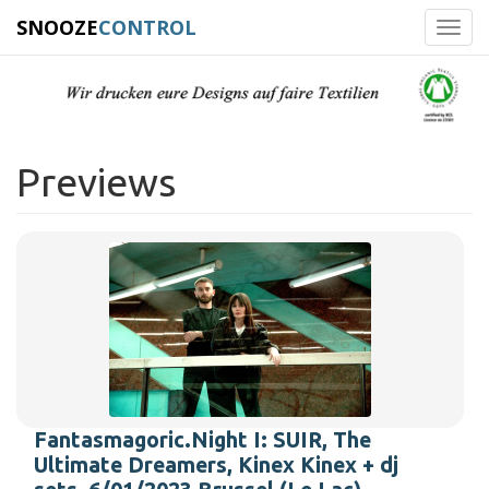
SNOOZE
CONTROL
Toggl
navig
Previews
Fantasmagoric.Night I: SUIR, The
Ultimate Dreamers, Kinex Kinex + dj