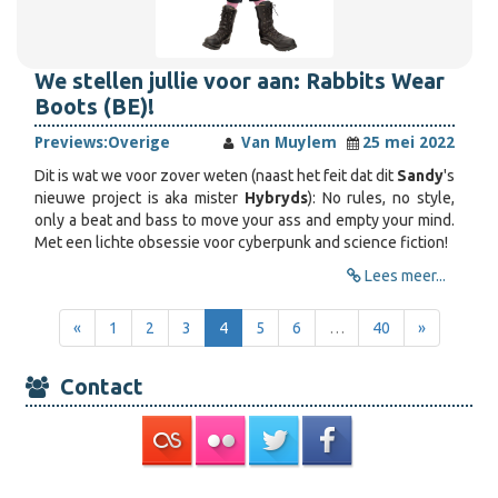
We stellen jullie voor aan: Rabbits Wear
Boots (BE)!
Previews:
Overige
Van Muylem
25 mei 2022
Dit is wat we voor zover weten (naast het feit dat dit
Sandy
's
nieuwe project is aka mister
Hybryds
): No rules, no style,
only a beat and bass to move your ass and empty your mind.
Met een lichte obsessie voor cyberpunk and science fiction!
Lees meer...
«
1
2
3
4
5
6
…
40
»
Contact