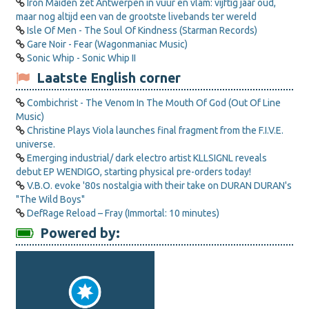
Iron Maiden zet Antwerpen in vuur en vlam: vijftig jaar oud,
maar nog altijd een van de grootste livebands ter wereld
Isle Of Men - The Soul Of Kindness (Starman Records)
Gare Noir - Fear (Wagonmaniac Music)
Sonic Whip - Sonic Whip II
Laatste English corner
Combichrist - The Venom In The Mouth Of God (Out Of Line
Music)
Christine Plays Viola launches final fragment from the F.I.V.E.
universe.
Emerging industrial/ dark electro artist KLLSIGNL reveals
debut EP WENDIGO, starting physical pre-orders today!
V.B.O. evoke '80s nostalgia with their take on DURAN DURAN's
"The Wild Boys"
DefRage Reload – Fray (Immortal: 10 minutes)
Powered by: