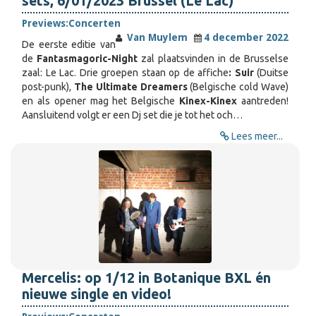
sets, 6/01/2023 Brussel (Le Lac)
Previews:
Concerten
Van Muylem
4 december 2022
De eerste editie van
de
Fantasmagoric-Night
zal plaatsvinden in de Brusselse
zaal: Le Lac. Drie groepen staan op de affiche
: Suir
(Duitse
post-punk),
The Ultimate Dreamers
(Belgische cold Wave)
en als opener mag het Belgische
Kinex-Kinex
aantreden!
Aansluitend volgt er een Dj set die je tot het och…
Lees meer...
Mercelis: op 1/12 in Botanique BXL én
nieuwe single en video!