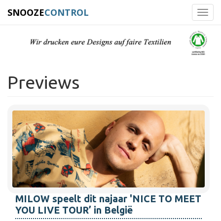
SNOOZE
CONTROL
Toggl
navig
Previews
MILOW speelt dit najaar 'NICE TO MEET
YOU LIVE TOUR’ in België