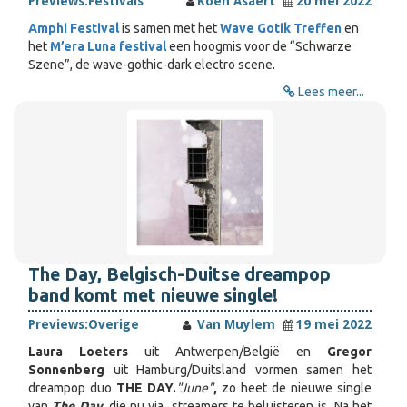
Previews:
Festivals
Koen Asaert
20 mei 2022
Amphi Festival
is samen met het
Wave Gotik Treffen
en
het
M’era Luna festival
een hoogmis voor de “Schwarze
Szene”, de wave-gothic-dark electro scene.
Lees meer...
The Day, Belgisch-Duitse dreampop
band komt met nieuwe single!
Previews:
Overige
Van Muylem
19 mei 2022
Laura Loeters
uit Antwerpen/België en
Gregor
Sonnenberg
uit Hamburg/Duitsland vormen samen het
dreampop duo
THE DAY.
"June"
,
zo heet de nieuwe single
van
The Day
, die nu via streamers te beluisteren is
.
Na het