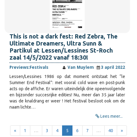
This is not a dark fest: Red Zebra, The
Ultimate Dreamers, Ultra Sunn &
Partikul at Lessen/Lessines St-Roch
zaal 14/5/2022 vanaf 18:30!
Previews:
Festivals
Van Muylem
3 april 2022
Lessen/Lessines 1986 op dat moment ontstaat het “le
Summer End Festival”: met vooral cold wave en post-punk
acts op de affiche. Er waren uiteindelijk drie opeenvolgende
en bijzonder succesrijke edities! Nu, meer dan 35 jaar later
was de knaldrang er weer ! Het festival besloot ook om de
naam lichte…
Lees meer...
«
1
…
3
4
5
6
7
…
40
»