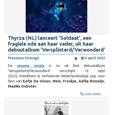
Thyrza (NL) lanceert 'Soldaat', een
fragiele ode aan haar vader, uit haar
debuutalbum 'Versplinterd/Verwonderd'
Previews:
Overige
4 april 2022
De
nieuwe single
is nu uit (het debuutalbum
'Versplinterd/Verwonderd' verschijnt 16 sept
2022): breekbare & verhalende Nederlandstalige pop voor
fans van
Eefje De Visser, Meis, Froukje, Aafke Romeijn,
Maaike Ouboter.
Lees meer...