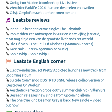
Gretig Iron Maiden triomfeert op Live is Live
Werchter Parklife 2026 - tussen dwarrelen en dweilen
Oilsjt Omploft maakt eerste namen bekend
Laatste reviews
Inner Sun brengt nieuwe single: The Labyrinth
Iron Maiden zet Antwerpen in vuur en vlam: vijftig jaar oud,
maar nog altijd een van de grootste livebands ter wereld
Isle Of Men - The Soul Of Kindness (Starman Records)
Gare Noir - Fear (Wagonmaniac Music)
Sonic Whip - Sonic Whip II
Laatste English corner
Electro-industrial act Pretty Addicted launches new track from
upcoming album
Suicide Commando x DSTRTD SGNL release collab version of
'Destroyer Of Worlds'
Aesthetic Perfection drops gothy summer club hit - 'Villain Era'
Beseech releases new single from upcoming album.
The one true King Daemon Grey is back! New single + video
out now!