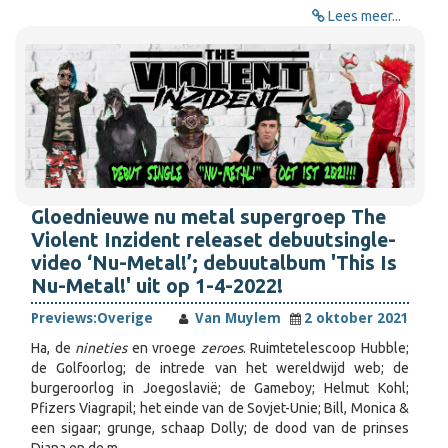
Lees meer...
Gloednieuwe nu metal supergroep The
Violent Inzident releaset debuutsingle-
video ‘Nu-Metal!’; debuutalbum 'This Is
Nu-Metal!' uit op 1-4-2022!
Previews:
Overige
Van Muylem
2 oktober 2021
Ha, de
nineties
en vroege
zeroes
. Ruimtetelescoop Hubble;
de Golfoorlog; de intrede van het wereldwijd web; de
burgeroorlog in Joegoslavië; de Gameboy; Helmut Kohl;
Pfizers Viagrapil; het einde van de Sovjet-Unie; Bill, Monica &
een sigaar; grunge, schaap Dolly; de dood van de prinses