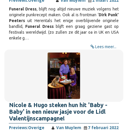
Previews:
Overige
Van Muylem
2 maart 2022
Funeral Dress
,
blijft nog altijd nieuwe muziek volgens het
originele punkrecept maken. Ook al is frontman ‘
Dirk Punk’
Peeters
uit Herentals het enige overblijvende originele
bandlid,
Funeral Dress
blijft een graag geziene gast op
festivals wereldwijd. (zo zullen ze dit jaar oa in UK en USA
enkele g…
Lees meer...
Nicole & Hugo steken hun hit 'Baby -
Baby' in een nieuw jasje voor de Lidl
Valentijnscampagne!
Previews:
Overige
Van Muylem
7 februari 2022