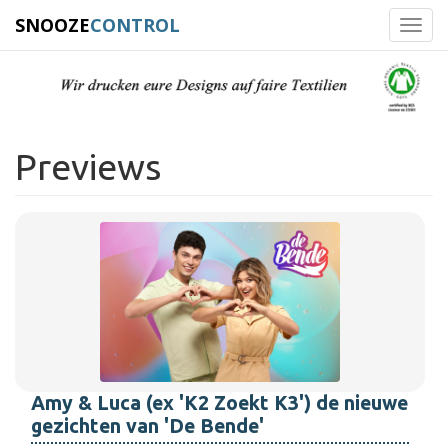
SNOOZE
CONTROL
Toggl
navig
Previews
Amy & Luca (ex 'K2 Zoekt K3') de nieuwe
gezichten van 'De Bende'