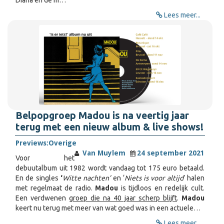
Diana en de m…
Lees meer...
Belpopgroep Madou is na veertig jaar
terug met een nieuw album & live shows!
Previews:
Overige
Van Muylem
24 september 2021
Voor het
debuutalbum uit 1982 wordt vandaag tot 175 euro betaald.
En de singles
‘
Witte nachten’
en ‘
Niets is voor altijd
’ halen
met regelmaat de radio.
Madou
is tijdloos en redelijk cult.
Een verdwenen
groep die na 40 jaar scherp blijft
.
Madou
keert nu terug met meer van wat goed was in een actuele…
Lees meer...