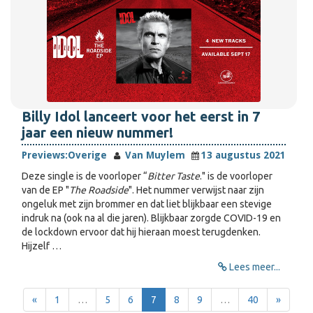
Billy Idol lanceert voor het eerst in 7
jaar een nieuw nummer!
Previews:
Overige
Van Muylem
13 augustus 2021
Deze single is de voorloper “
Bitter Taste
." is de voorloper
van de EP "
The Roadside
". Het nummer verwijst naar zijn
ongeluk met zijn brommer en dat liet blijkbaar een stevige
indruk na (ook na al die jaren). Blijkbaar zorgde COVID-19 en
de lockdown ervoor dat hij hieraan moest terugdenken.
Hijzelf …
Lees meer...
«
1
…
5
6
7
8
9
…
40
»