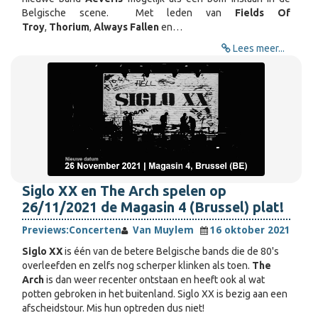
Belgische scene. Met leden van
Fields Of
Troy
,
Thorium
,
Always Fallen
en…
Lees meer...
Siglo XX en The Arch spelen op
26/11/2021 de Magasin 4 (Brussel) plat!
Previews:
Concerten
Van Muylem
16 oktober 2021
Siglo XX
is één van de betere Belgische bands die de 80's
overleefden en zelfs nog scherper klinken als toen.
The
Arch
is dan weer recenter ontstaan en heeft ook al wat
potten gebroken in het buitenland. Siglo XX is bezig aan een
afscheidstour. Mis hun optreden dus niet!