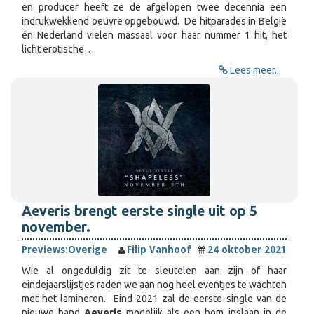
en producer heeft ze de afgelopen twee decennia een
indrukwekkend oeuvre opgebouwd. De hitparades in België
én Nederland vielen massaal voor haar nummer 1 hit, het
licht erotische…
Lees meer...
Aeveris brengt eerste single uit op 5
november.
Previews:
Overige
Filip Vanhoof
24 oktober 2021
Wie al ongeduldig zit te sleutelen aan zijn of haar
eindejaarslijstjes raden we aan nog heel eventjes te wachten
met het lamineren. Eind 2021 zal de eerste single van de
nieuwe band
Aeveris
mogelijk als een bom inslaan in de