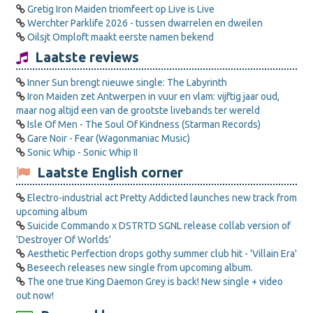
Gretig Iron Maiden triomfeert op Live is Live
Werchter Parklife 2026 - tussen dwarrelen en dweilen
Oilsjt Omploft maakt eerste namen bekend
Laatste reviews
Inner Sun brengt nieuwe single: The Labyrinth
Iron Maiden zet Antwerpen in vuur en vlam: vijftig jaar oud,
maar nog altijd een van de grootste livebands ter wereld
Isle Of Men - The Soul Of Kindness (Starman Records)
Gare Noir - Fear (Wagonmaniac Music)
Sonic Whip - Sonic Whip II
Laatste English corner
Electro-industrial act Pretty Addicted launches new track from
upcoming album
Suicide Commando x DSTRTD SGNL release collab version of
'Destroyer Of Worlds'
Aesthetic Perfection drops gothy summer club hit - 'Villain Era'
Beseech releases new single from upcoming album.
The one true King Daemon Grey is back! New single + video
out now!