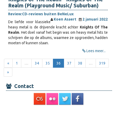
Realm (Playground Music/ Suburban)
Review:
CD-reviews buiten BeNeLux
Koen Asaert
2 januari 2022
De liefde voor klassieke
heavy metal is de drijvende kracht achter
Knights Of The
Realm
. Het doel vanaf het begin was om heavy metal hits te
schrijven die op de albums, waarmee ze opgroeiden, hadden
moeten of kunnen staan.
Lees meer...
«
1
…
34
35
36
37
38
…
319
»
Contact