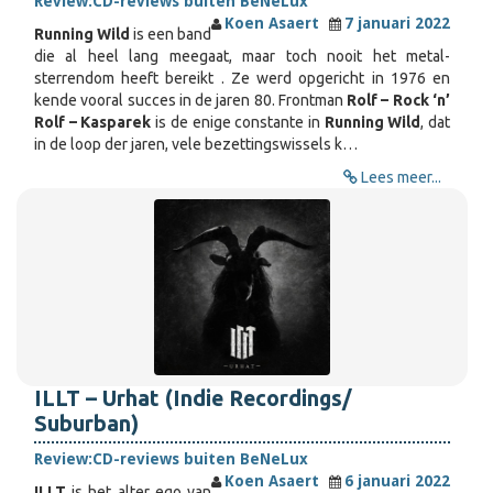
Review:
CD-reviews buiten BeNeLux
Koen Asaert
7 januari 2022
Running Wild
is een band
die al heel lang meegaat, maar toch nooit het metal-
sterrendom heeft bereikt . Ze werd opgericht in 1976 en
kende vooral succes in de jaren 80. Frontman
Rolf – Rock ‘n’
Rolf – Kasparek
is de enige constante in
Running Wild
, dat
in de loop der jaren, vele bezettingswissels k…
Lees meer...
ILLT – Urhat (Indie Recordings/
Suburban)
Review:
CD-reviews buiten BeNeLux
Koen Asaert
6 januari 2022
ILLT
is het alter ego van