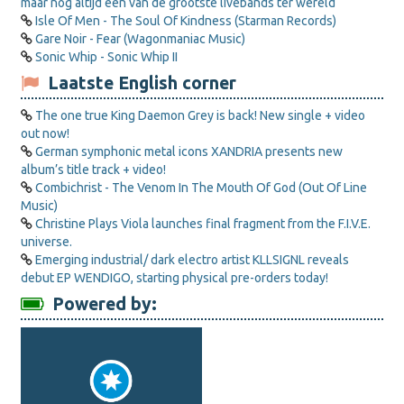
maar nog altijd een van de grootste livebands ter wereld
Isle Of Men - The Soul Of Kindness (Starman Records)
Gare Noir - Fear (Wagonmaniac Music)
Sonic Whip - Sonic Whip II
Laatste English corner
The one true King Daemon Grey is back! New single + video
out now!
German symphonic metal icons XANDRIA presents new
album’s title track + video!
Combichrist - The Venom In The Mouth Of God (Out Of Line
Music)
Christine Plays Viola launches final fragment from the F.I.V.E.
universe.
Emerging industrial/ dark electro artist KLLSIGNL reveals
debut EP WENDIGO, starting physical pre-orders today!
Powered by: