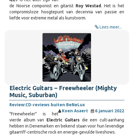
de Noorse componist en gitarist
Roy Westad
. Het is het
compromisloze hoogtepunt van decennia van passie en
liefde voor extreme metal als kunstvorm.
Lees meer...
Electric Guitars – Freewheeler (Mighty
Music, Suburban)
Review:
CD-reviews buiten BeNeLux
Koen Asaert
6 januari 2022
"Freewheeler" is het
vierde album van
Electric Guitars
die een cult-aanhang
hebben in Denemarken en bekend staan voor hun levendige
gitaarriff-centrische rock en energie-gevulde liveshows.