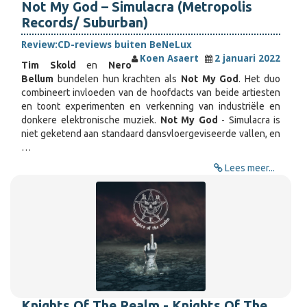
Not My God – Simulacra (Metropolis
Records/ Suburban)
Review:
CD-reviews buiten BeNeLux
Koen Asaert
2 januari 2022
Tim Skold
en
Nero
Bellum
bundelen hun krachten als
Not My God
. Het duo
combineert invloeden van de hoofdacts van beide artiesten
en toont experimenten en verkenning van industriële en
donkere elektronische muziek.
Not My God
- Simulacra is
niet geketend aan standaard dansvloergeviseerde vallen, en
…
Lees meer...
Knights Of The Realm - Knights Of The