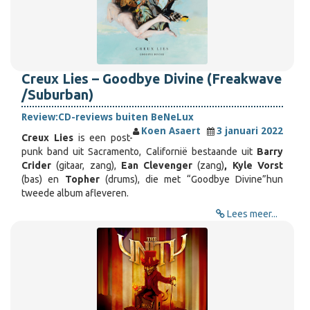
Creux Lies – Goodbye Divine (Freakwave
/Suburban)
Review:
CD-reviews buiten BeNeLux
Koen Asaert
3 januari 2022
Creux Lies
is een post-
punk band uit Sacramento, Californië bestaande uit
Barry
Crider
(gitaar, zang),
Ean Clevenger
(zang)
, Kyle Vorst
(bas) en
Topher
(drums), die met “Goodbye Divine”hun
tweede album afleveren.
Lees meer...