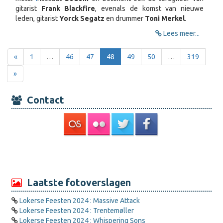
gitarist
F
rank Blackfire
, evenals de komst van nieuwe
leden, gitarist
Yorck Segatz
en drummer
Toni Merkel
.
Lees meer...
«
1
…
46
47
48
49
50
…
319
»
Contact
Laatste fotoverslagen
Lokerse Feesten 2024 : Massive Attack
Lokerse Feesten 2024 : Trentemøller
Lokerse Feesten 2024 : Whispering Sons