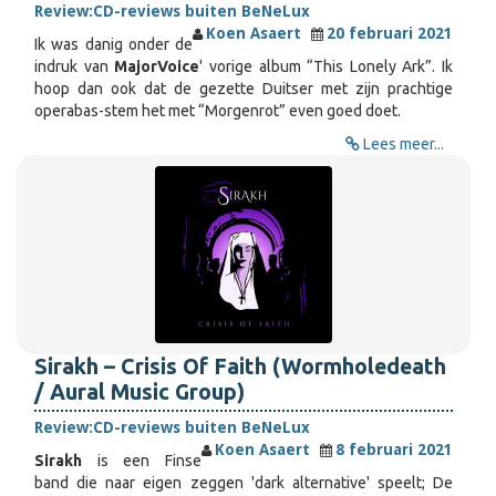
Review:
CD-reviews buiten BeNeLux
Koen Asaert
20 februari 2021
Ik was danig onder de
indruk van
MajorVoice
' vorige album “This Lonely Ark”. Ik
hoop dan ook dat de gezette Duitser met zijn prachtige
operabas-stem het met “Morgenrot” even goed doet.
Lees meer...
Sirakh – Crisis Of Faith (Wormholedeath
/ Aural Music Group)
Review:
CD-reviews buiten BeNeLux
Koen Asaert
8 februari 2021
Sirakh
is een Finse
band die naar eigen zeggen 'dark alternative' speelt; De