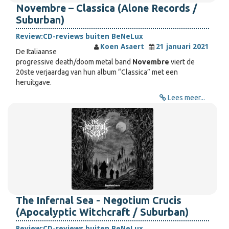
Novembre – Classica (Alone Records /
Suburban)
Review:
CD-reviews buiten BeNeLux
Koen Asaert
21 januari 2021
De Italiaanse
progressive death/doom metal band
Novembre
viert de
20ste verjaardag van hun album “Classica” met een
heruitgave.
Lees meer...
The Infernal Sea - Negotium Crucis
(Apocalyptic Witchcraft / Suburban)
Review:
CD-reviews buiten BeNeLux