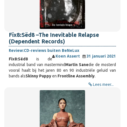
Fïx8:Sëd8 –The Inevitable Relapse
(Dependent Records)
Review:
CD-reviews buiten BeNeLux
Koen Asaert
31 januari 2021
Fïx8:Sëd8
is de
industrial band van mastermind
Martin Sane
die de mosterd
vooral haalt bij het jaren 80 en 90 industriële geluid van
bands als
Skinny Puppy
en
Frontline Assembly
.
Lees meer...