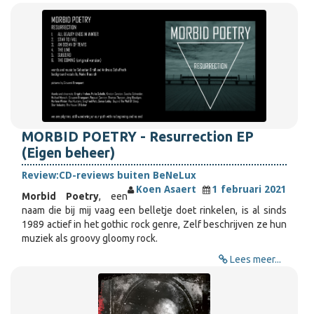
MORBID POETRY - Resurrection EP
(Eigen beheer)
Review:
CD-reviews buiten BeNeLux
Koen Asaert
1 februari 2021
Morbid Poetry
, een
naam die bij mij vaag een belletje doet rinkelen, is al sinds
1989 actief in het gothic rock genre, Zelf beschrijven ze hun
muziek als groovy gloomy rock.
Lees meer...