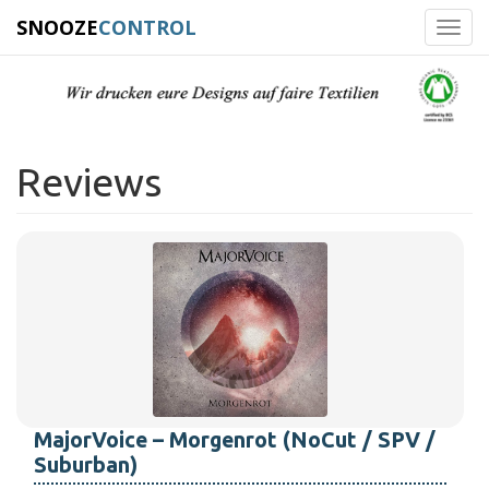
SNOOZE
CONTROL
Toggl
navig
Reviews
MajorVoice – Morgenrot (NoCut / SPV /
Suburban)