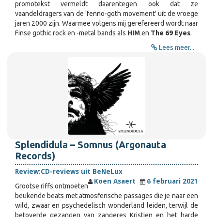
promotekst vermeldt daarentegen ook dat ze
vaandeldragers van de 'fenno-goth movement' uit de vroege
jaren 2000 zijn. Waarmee volgens mij gerefereerd wordt naar
Finse gothic rock en -metal bands als
HIM
en
The 69 Eyes
.
Lees meer...
Splendidula – Somnus (Argonauta
Records)
Review:
CD-reviews uit BeNeLux
Koen Asaert
6 februari 2021
Grootse riffs ontmoeten
beukende beats met atmosferische passages die je naar een
wild, zwaar en psychedelisch wonderland leiden, terwijl de
betoverde gezangen van zangeres Kristien en het harde