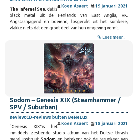
Koen Asaert
19 januari 2021
The Infernal Sea
, dat is
black metal uit de Fenlands van East Anglia, VK.
Angstaanjagend en boeiend, losgerukt uit het sombere,
vlakke niets dat een groot deel van hun omgeving vormt.
Lees meer...
Sodom – Genesis XIX (Steamhammer /
SPV / Suburban)
Review:
CD-reviews buiten BeNeLux
Koen Asaert
18 januari 2021
“Genesis XIX”
is het
inmiddels zestiende studio album van het Duitse thrash
metal
i
nstituut
Sodom
en betekent ook de terugkeer van