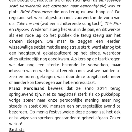
een beetje uit. Net toen we gingen schrijven
na een stevige
start verwaterde het optreden naar eentonigheid,
was er
plots
Brief Encounters
die ons terug nieuwe hoop gaf. De
regulaire set werd afgesloten met vuurwerk in de vorm van
o.a.
Take me out
(wat een schitterende song toch!),
This Fire
en
Ulysses
. Wederom sloeg het vuur in de pan, en dit werkte
als een rode lap op het publiek die terug stevig aan het
dansen sloegen. Om maar te zeggen een eerder
wisselvallige setlist met die magistrale start, werd alsnog tot
een hoogtepunt gekatapulteerd op het einde, waardoor
alles uiteindelijk nog goed kwam. Als kers op de taart kregen
we dan nog een sterke bisronde te verwerken, maar
intussen waren we best al tevreden met wat we hadden te
zien en horen gekregen, waardoor deze toegift niets meer
of minder kon toevoegen aan het eindresultaat.
Franz Ferdinand
bewees dat ze anno 2014 terug
springlevend zijn, niet zo magistraal sterk als op pukkelpop
vorige zomer naar onze persoonlijke mening, maar nog
steeds in staat 6000 mensen een onvergetelijke avond te
bezorgen. Op menig festivalweide deze zomer zal het dak
er, bij wijze van spreken, gegarandeerd geheel afgaan. Zeker
weten!
Setlist :