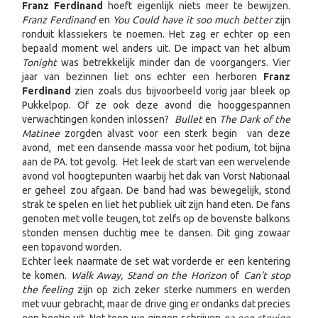
Franz Ferdinand
hoeft eigenlijk niets meer te bewijzen.
Franz Ferdinand
en
You Could have it soo much better
zijn
ronduit klassiekers te noemen. Het zag er echter op een
bepaald moment wel anders uit. De impact van het album
Tonight
was betrekkelijk minder dan de voorgangers. Vier
jaar van bezinnen liet ons echter een herboren
Franz
Ferdinand
zien zoals dus bijvoorbeeld vorig jaar bleek op
Pukkelpop. Of ze ook deze avond die hooggespannen
verwachtingen konden inlossen?
Bullet
en
The Dark of the
Matinee
zorgden alvast voor een sterk begin van deze
avond, met een dansende massa voor het podium, tot bijna
aan de PA. tot gevolg. Het leek de start van een wervelende
avond vol hoogtepunten waarbij het dak van Vorst Nationaal
er geheel zou afgaan. De band had was bewegelijk, stond
strak te spelen en liet het publiek uit zijn hand eten. De fans
genoten met volle teugen, tot zelfs op de bovenste balkons
stonden mensen duchtig mee te dansen. Dit ging zowaar
een topavond worden.
Echter leek naarmate de set wat vorderde er een kentering
te komen.
Walk Away, Stand on the Horizon
of
Can't stop
the feeling
zijn op zich zeker sterke nummers en werden
met vuur gebracht, maar de drive ging er ondanks dat precies