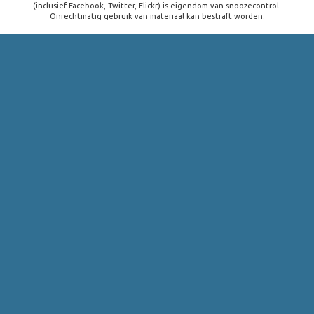
(inclusief Facebook, Twitter, Flickr) is eigendom van snoozecontrol.
Onrechtmatig gebruik van materiaal kan bestraft worden.