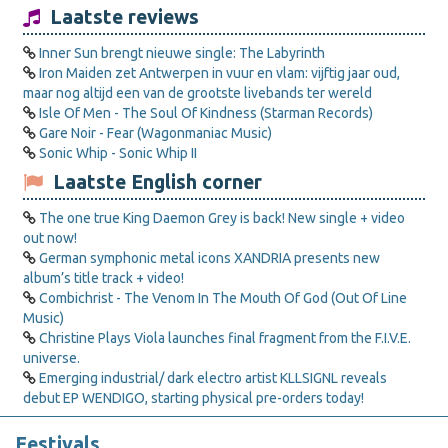
Laatste reviews
Inner Sun brengt nieuwe single: The Labyrinth
Iron Maiden zet Antwerpen in vuur en vlam: vijftig jaar oud,
maar nog altijd een van de grootste livebands ter wereld
Isle Of Men - The Soul Of Kindness (Starman Records)
Gare Noir - Fear (Wagonmaniac Music)
Sonic Whip - Sonic Whip II
Laatste English corner
The one true King Daemon Grey is back! New single + video
out now!
German symphonic metal icons XANDRIA presents new
album’s title track + video!
Combichrist - The Venom In The Mouth Of God (Out Of Line
Music)
Christine Plays Viola launches final fragment from the F.I.V.E.
universe.
Emerging industrial/ dark electro artist KLLSIGNL reveals
debut EP WENDIGO, starting physical pre-orders today!
Festivals