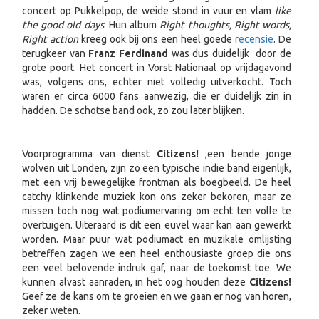
concert op Pukkelpop, de weide stond in vuur en vlam
like
the good old days
. Hun album
Right thoughts, Right words,
Right action
kreeg ook bij ons een heel goede
recensie
. De
terugkeer van
Franz Ferdinand
was dus duidelijk door de
grote poort. Het concert in Vorst Nationaal op vrijdagavond
was, volgens ons, echter niet volledig uitverkocht. Toch
waren er circa 6000 fans aanwezig, die er duidelijk zin in
hadden. De schotse band ook, zo zou later blijken.
Voorprogramma van dienst
Citizens!
,een bende jonge
wolven uit Londen, zijn zo een typische indie band eigenlijk,
met een vrij bewegelijke frontman als boegbeeld. De heel
catchy klinkende muziek kon ons zeker bekoren, maar ze
missen toch nog wat podiumervaring om echt ten volle te
overtuigen. Uiteraard is dit een euvel waar kan aan gewerkt
worden. Maar puur wat podiumact en muzikale omlijsting
betreffen zagen we een heel enthousiaste groep die ons
een veel belovende indruk gaf, naar de toekomst toe. We
kunnen alvast aanraden, in het oog houden deze
Citizens!
Geef ze de kans om te groeien en we gaan er nog van horen,
zeker weten.