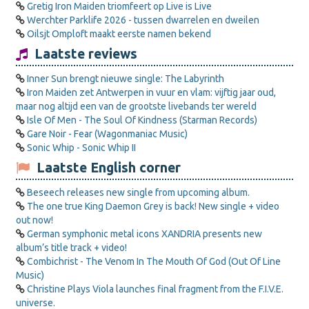
Gretig Iron Maiden triomfeert op Live is Live
Werchter Parklife 2026 - tussen dwarrelen en dweilen
Oilsjt Omploft maakt eerste namen bekend
Laatste reviews
Inner Sun brengt nieuwe single: The Labyrinth
Iron Maiden zet Antwerpen in vuur en vlam: vijftig jaar oud,
maar nog altijd een van de grootste livebands ter wereld
Isle Of Men - The Soul Of Kindness (Starman Records)
Gare Noir - Fear (Wagonmaniac Music)
Sonic Whip - Sonic Whip II
Laatste English corner
Beseech releases new single from upcoming album.
The one true King Daemon Grey is back! New single + video
out now!
German symphonic metal icons XANDRIA presents new
album’s title track + video!
Combichrist - The Venom In The Mouth Of God (Out Of Line
Music)
Christine Plays Viola launches final fragment from the F.I.V.E.
universe.