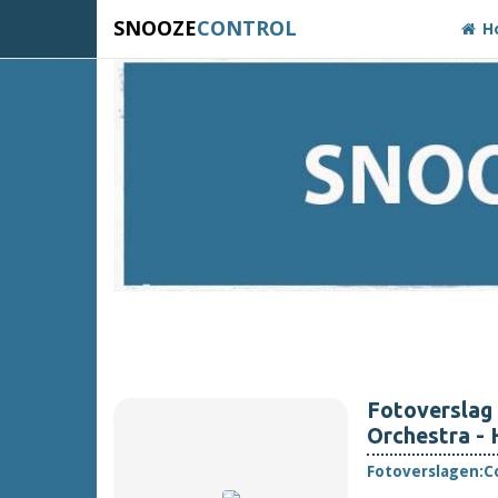
SNOOZE
CONTROL
H
Fotoverslag
Orchestra -
Fotoverslagen:
C