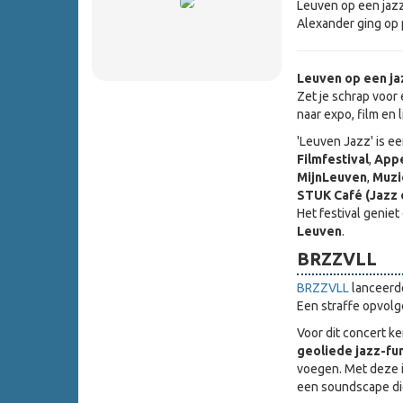
Leuven op een jazz
Alexander ging op 
Leuven op een jaz
Zet je schrap voor 
naar expo, film en l
'Leuven Jazz' is e
Filmfestival
,
Appe
MijnLeuven
,
Muzi
STUK Café (Jazz
Het festival genie
Leuven
.
BRZZVLL
BRZZVLL
lanceerde
Een straffe opvolge
Voor dit concert ke
geoliede jazz-fu
voegen. Met deze i
een soundscape die