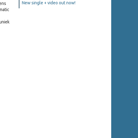
New single + video out now!
gens
matic
uniek