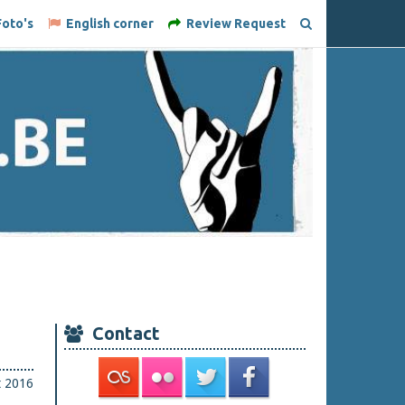
oto's
English corner
Review Request
Contact
t 2016