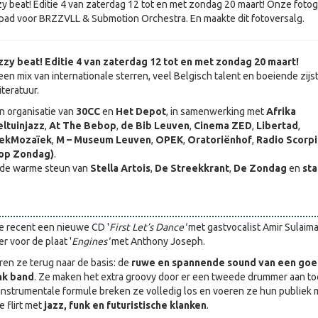
y beat! Editie 4 van zaterdag 12 tot en met zondag 20 maart! Onze fotog
pad voor BRZZVLL & Submotion Orchestra. En maakte dit fotoversalg.
zy beat! Editie 4 van zaterdag 12 tot en met zondag 20 maart!
een mix van internationale sterren, veel Belgisch talent en boeiende zijs
iteratuur.
en organisatie van
30CC
en
Het Depot
, in samenwerking met
Afrika
ltuinjazz
,
At The Bebop
,
de Bib Leuven
,
Cinema ZED
,
Libertad
,
ekMozaïek
,
M – Museum Leuven
,
OPEK
,
Oratoriënhof
,
Radio Scorp
 op Zondag)
.
t de warme steun van
Stella Artois
,
De Streekkrant
,
De Zondag
en
st
 recent een nieuwe CD '
First Let’s
Dance'
met gastvocalist Amir Sulaima
r voor de plaat '
Engines'
met Anthony Joseph.
ren ze terug naar de basis: de
ruwe en spannende sound van een go
nk band
. Ze maken het extra groovy door er een tweede drummer aan to
nstrumentale formule breken ze volledig los en voeren ze hun publiek 
 flirt met
jazz, funk en futuristische klanken
.