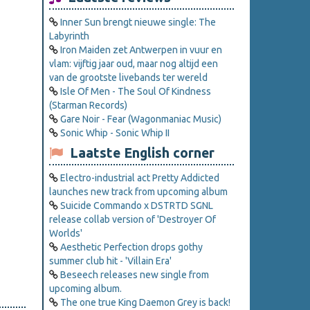
Inner Sun brengt nieuwe single: The
Labyrinth
Iron Maiden zet Antwerpen in vuur en
vlam: vijftig jaar oud, maar nog altijd een
van de grootste livebands ter wereld
Isle Of Men - The Soul Of Kindness
(Starman Records)
Gare Noir - Fear (Wagonmaniac Music)
Sonic Whip - Sonic Whip II
Laatste English corner
Electro-industrial act Pretty Addicted
launches new track from upcoming album
Suicide Commando x DSTRTD SGNL
release collab version of 'Destroyer Of
Worlds'
Aesthetic Perfection drops gothy
summer club hit - 'Villain Era'
Beseech releases new single from
upcoming album.
The one true King Daemon Grey is back!