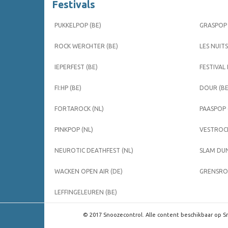
Festivals
PUKKELPOP (BE)
GRASPOP 
ROCK WERCHTER (BE)
LES NUITS
IEPERFEST (BE)
FESTIVAL
FI:HP (BE)
DOUR (BE
FORTAROCK (NL)
PAASPOP 
PINKPOP (NL)
VESTROCK
NEUROTIC DEATHFEST (NL)
SLAM DUN
WACKEN OPEN AIR (DE)
GRENSROC
LEFFINGELEUREN (BE)
© 2017 Snoozecontrol. Alle content beschikbaar op Sn