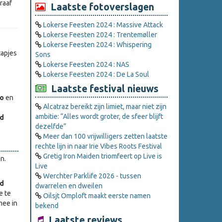
raaf
Laatste fotoverslagen
Lokerse Feesten 2024 : Massive Attack
Lokerse Feesten 2024 : Trentemøller
Lokerse Feesten 2024 : Whispering
tapjes
Sons
Lokerse Feesten 2024 : NAS
Lokerse Feesten 2024 : De La Soul
Laatste festival nieuws
io
en
Alcatraz bereikt zijn limiet, maar niet zijn
ambitie: “Alles wordt groter, de sfeer blijft
ad
dezelfde”
Meer dan 100 vrijwilligers zetten laatste
rechte lijn in naar Irie Vibes Roots Festival
Gretig Iron Maiden triomfeert op Live is
n.
Live
Werchter Parklife 2026 - tussen
ed
dwarrelen en dweilen
e te
Oilsjt Omploft maakt eerste namen
mee in
bekend
Laatste reviews