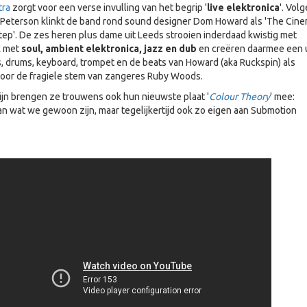
tra
zorgt voor een verse invulling van het begrip '
live elektronica
'. Vol
Peterson klinkt de band rond sound designer Dom Howard als 'The Cine
ep'. De zes heren plus dame uit Leeds strooien inderdaad kwistig met
k met
soul, ambient elektronica, jazz en dub
en creëren daarmee een 
as, drums, keyboard, trompet en de beats van Howard (aka Ruckspin) als
voor de fragiele stem van zangeres Ruby Woods.
zijn brengen ze trouwens ook hun nieuwste plaat '
Colour Theory
' mee:
n wat we gewoon zijn, maar tegelijkertijd ook zo eigen aan Submotion