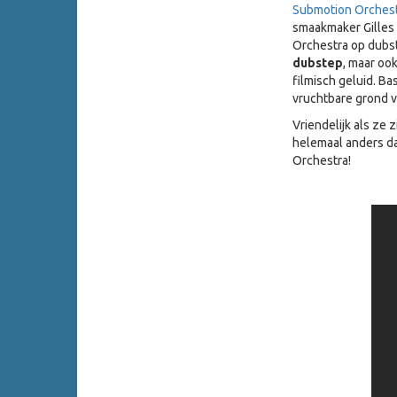
Submotion Orches
smaakmaker Gilles 
Orchestra op dubst
dubstep
, maar oo
filmisch geluid. B
vruchtbare grond 
Vriendelijk als ze 
helemaal anders da
Orchestra!