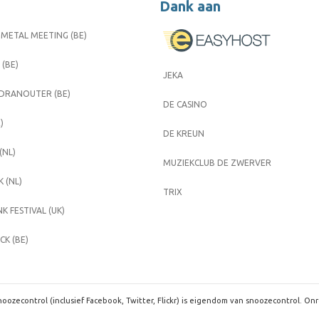
Dank aan
METAL MEETING (BE)
 (BE)
JEKA
 DRANOUTER (BE)
DE CASINO
)
DE KREUN
(NL)
MUZIEKCLUB DE ZWERVER
 (NL)
TRIX
K FESTIVAL (UK)
K (BE)
oozecontrol (inclusief Facebook, Twitter, Flickr) is eigendom van snoozecontrol. On