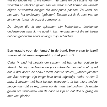
wat op zingen wat in me opkomt. Het ritme en de cadans van de
woorden en klanken geven aan wat waar moet komen en vanzelf
blijven er woorden hangen die daar prima passen. Zo wordt als
het ware het onderwerp “geboren”. Daarna vul ik de rest van de
zinnen in, totdat de puzzel compleet is.
De dingen die in me opkomen zijn herkenbare, beeldende
onderwerpen waar ik me goed in kan verplaatsen of die mij bezig
hebben gehouden zoals onlangs mijn scheiding.
Een vraagje voor de ‘female’ in de band. Hoe ervaar je jezelf
tussen al dat mannengeweld op het podium?
Carla: Ik vind het heerlijk om samen met hen op het podium te
staan! Het zijn hardwerkende podiumbeesten en het voelt goed
dat ik niet alleen de show steeds hoef te stelen.,,,(alleen jammer
dat Saz onlangs zijn lange haar heeft afgeknipt zodat er niet 3
maar 2 koppen met haar kunnen wapperen). Ik kan niets anders
zeggen dan dat ze mij, zowel op als naast het podium, de ruimte
geven om frontvrouw van de band te zijn en dat doe ik graag en
met veel plezier.