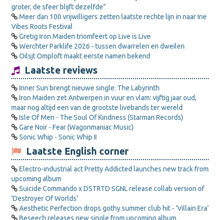
groter, de sfeer blijft dezelfde”
Meer dan 100 vrijwilligers zetten laatste rechte lijn in naar Irie
Vibes Roots Festival
Gretig Iron Maiden triomfeert op Live is Live
Werchter Parklife 2026 - tussen dwarrelen en dweilen
Oilsjt Omploft maakt eerste namen bekend
Laatste reviews
Inner Sun brengt nieuwe single: The Labyrinth
Iron Maiden zet Antwerpen in vuur en vlam: vijftig jaar oud,
maar nog altijd een van de grootste livebands ter wereld
Isle Of Men - The Soul Of Kindness (Starman Records)
Gare Noir - Fear (Wagonmaniac Music)
Sonic Whip - Sonic Whip II
Laatste English corner
Electro-industrial act Pretty Addicted launches new track from
upcoming album
Suicide Commando x DSTRTD SGNL release collab version of
'Destroyer Of Worlds'
Aesthetic Perfection drops gothy summer club hit - 'Villain Era'
Beseech releases new single from upcoming album.