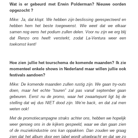
Wat is er gebeurd met Erwin Polderman? Nieuwe oorden
opgezocht ?
Mike: Ja, dat klopt. We hebben zijn beslissing gerespecteerd en
hebben hem het beste toegewenst. Wie weet dat we elkaar
samen nog eens het podium zullen delen. Voor nu zijn we erg blij
dat Renzo ons heeft versterkt, zodat La-Ventura weer een
toekomst kent!
Hoe zien jullie het tourschema de komende maanden? Ik zie
momenteel enkele shows in Nederland maar willen jullie ook
festivals aandoen?
Mike: De komende maanden zullen rustig zijn. We gaan try-outs
doen, maar het echte “touren” zal pas vanaf september gaan
gebeuren. Eerst nu de promo, waar het zwaartepunt ligt bij de
stelling dat wij dus NIET dood zijn. We’re back, en dat zal men
weten ook!
Met de promotiecampagne straks achter ons, hebben we hopelijk
weer genoeg ons in de kijkers gespeeld, waar we dan gaan zien
of de muziekindustrie ons kan oppakken. Dan zouden we graag
zien dat het album door een label wordt uitgebracht en dat we zo