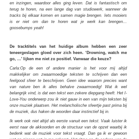
en inzingen, waardoor alles ging leven. Dat is fantastisch om
terug te horen, na een lange dag van studiowerk, wanneer de
tracks bij elkaar komen en samen magie brengen. Iets mooiers
is er niet om dan te horen wat je werk kan brengen…
goosebumps yeah!
De tracktitels van het huidige album hebben een zeer
teneergeslagen gloed over zich heen. ‘Drowning, watch me
go, …’ lijken me niet zo positief. Vanwaar die keuze?
Carla:Op de een of andere manier is het voor mij altijd
makkelijker om zwaarmoedige teksten te schrijven dan een
feelgood sfeer te beschrijven. Geen idee waarom precies want
van nature ben ik alles behalve zwaarmoedig! Wat ik wel
belangrijk vind, is dat een tekst een zekere diepgang heeft. Het I-
Love-You onderwerp zou ik niet gauw in een van mijn teksten bij
onze muziek plaatsen. Het melancholische sfeertje past prima bij
de muziek, dus haken de woorden daar instinctief bij in.
Ik werk ook niet altijd als eerste vanuit een tekst. Vaak luister ik
eerst naar de akkoorden en de structuur van de opzet waarbij ik
bedenk wat de muziek voor tekst vraagt. Dan ga ik er gewoon