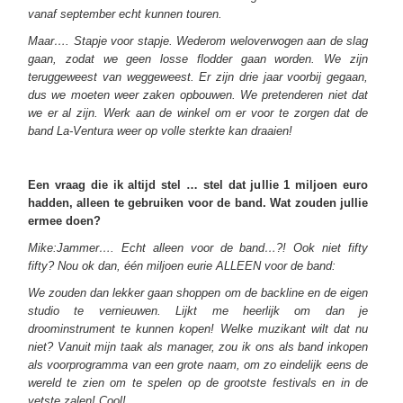
vanaf september echt kunnen touren.
Maar…. Stapje voor stapje. Wederom weloverwogen aan de slag
gaan, zodat we geen losse flodder gaan worden. We zijn
teruggeweest van weggeweest. Er zijn drie jaar voorbij gegaan,
dus we moeten weer zaken opbouwen. We pretenderen niet dat
we er al zijn. Werk aan de winkel om er voor te zorgen dat de
band La-Ventura weer op volle sterkte kan draaien!
Een vraag die ik altijd stel … stel dat jullie 1 miljoen euro
hadden, alleen te gebruiken voor de band. Wat zouden jullie
ermee doen?
Mike:Jammer…. Echt alleen voor de band…?! Ook niet fifty
fifty? Nou ok dan, één miljoen eurie ALLEEN voor de band:
We zouden dan lekker gaan shoppen om de backline en de eigen
studio te vernieuwen. Lijkt me heerlijk om dan je
droominstrument te kunnen kopen! Welke muzikant wilt dat nu
niet? Vanuit mijn taak als manager, zou ik ons als band inkopen
als voorprogramma van een grote naam, om zo eindelijk eens de
wereld te zien om te spelen op de grootste festivals en in de
vetste zalen! Cool!