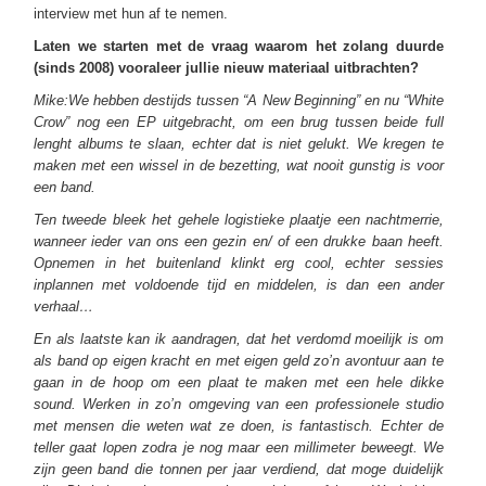
interview met hun af te nemen.
Laten we starten met de vraag waarom het zolang duurde
(sinds 2008) vooraleer jullie nieuw materiaal uitbrachten?
Mike:We hebben destijds tussen “A New Beginning” en nu “White
Crow” nog een EP uitgebracht, om een brug tussen beide full
lenght albums te slaan, echter dat is niet gelukt. We kregen te
maken met een wissel in de bezetting, wat nooit gunstig is voor
een band.
Ten tweede bleek het gehele logistieke plaatje een nachtmerrie,
wanneer ieder van ons een gezin en/ of een drukke baan heeft.
Opnemen in het buitenland klinkt erg cool, echter sessies
inplannen met voldoende tijd en middelen, is dan een ander
verhaal…
En als laatste kan ik aandragen, dat het verdomd moeilijk is om
als band op eigen kracht en met eigen geld zo’n avontuur aan te
gaan in de hoop om een plaat te maken met een hele dikke
sound. Werken in zo’n omgeving van een professionele studio
met mensen die weten wat ze doen, is fantastisch. Echter de
teller gaat lopen zodra je nog maar een millimeter beweegt. We
zijn geen band die tonnen per jaar verdiend, dat moge duidelijk