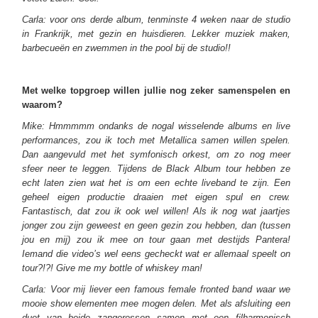
Carla: voor ons derde album, tenminste 4 weken naar de studio
in Frankrijk, met gezin en huisdieren. Lekker muziek maken,
barbecueën en zwemmen in the pool bij de studio!!
Met welke topgroep willen jullie nog zeker samenspelen en
waarom?
Mike: Hmmmmm ondanks de nogal wisselende albums en live
performances, zou ik toch met Metallica samen willen spelen.
Dan aangevuld met het symfonisch orkest, om zo nog meer
sfeer neer te leggen. Tijdens de Black Album tour hebben ze
echt laten zien wat het is om een echte liveband te zijn. Een
geheel eigen productie draaien met eigen spul en crew.
Fantastisch, dat zou ik ook wel willen! Als ik nog wat jaartjes
jonger zou zijn geweest en geen gezin zou hebben, dan (tussen
jou en mij) zou ik mee on tour gaan met destijds Pantera!
Iemand die video’s wel eens gecheckt wat er allemaal speelt on
tour?!?! Give me my bottle of whiskey man!
Carla: Voor mij liever een famous female fronted band waar we
mooie show elementen mee mogen delen. Met als afsluiting een
duet van beide zangeressen samen met een filharmonisch