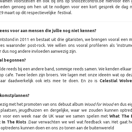
wamen voorstellen en ook bij ons op snoozecontrol.be hiervoor een
Reden genoeg om hen uit te nodigen voor een kort gesprek de dag 
29 maart op dit respectievelijke festival.
 eens voor aan mensen die jullie nog niet kennen?
ntstond in 2011 en bestaat uit drie gitaristen, we brengen vooral een m
es waaronder post-rock. We willen ons vooral profileren als 'instrum
r dus nog andere invloeden aanwezig zijn.
aal begonnen?
lde reeds bij een andere band, sommige reeds samen. We kenden elkaar 
 op cafe. Twee leden zijn broers. We lagen met onze ideeën wat op de
daar daadwerkelijk ook iets mee te doen. En zo is
Celestial Wolve
oekomstplannen?
 bezig met het promoten van ons debuut album
Wood for Wood
en dus ei
plaatsen, jeugdhuizen en dergelijke, waar we zouden kunnen optred
e voor een week naar de UK waar we samen spelen met
What The 
 In The Riots
.Daar verwachten we wel wat feedback van. Het gaat 
l optredens kunnen doen en ons zo tonen aan de buitenwereld