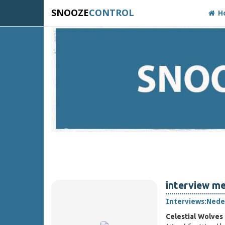
SNOOZE
CONTROL
H
interview me
Interviews:
Nede
Celestial Wolves 