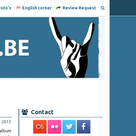
oto's
English corner
Review Request
Contact
l 2013
talbum