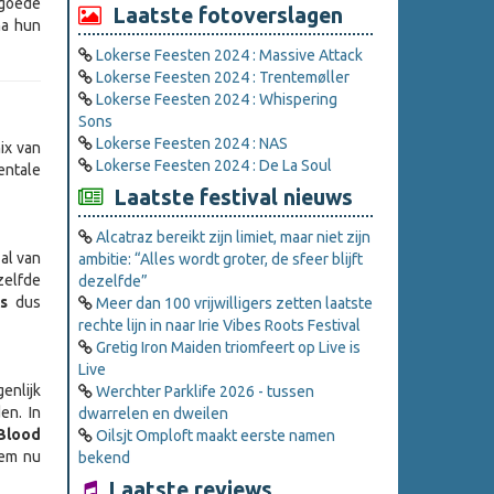
 goede
Laatste fotoverslagen
na hun
Lokerse Feesten 2024 : Massive Attack
Lokerse Feesten 2024 : Trentemøller
Lokerse Feesten 2024 : Whispering
Sons
Lokerse Feesten 2024 : NAS
ix van
Lokerse Feesten 2024 : De La Soul
entale
Laatste festival nieuws
Alcatraz bereikt zijn limiet, maar niet zijn
al van
ambitie: “Alles wordt groter, de sfeer blijft
zelfde
dezelfde”
s
dus
Meer dan 100 vrijwilligers zetten laatste
rechte lijn in naar Irie Vibes Roots Festival
Gretig Iron Maiden triomfeert op Live is
Live
genlijk
Werchter Parklife 2026 - tussen
en. In
dwarrelen en dweilen
Blood
Oilsjt Omploft maakt eerste namen
hem nu
bekend
Laatste reviews