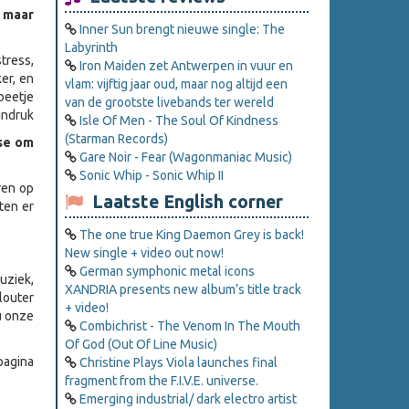
, maar
Inner Sun brengt nieuwe single: The
Labyrinth
tress,
Iron Maiden zet Antwerpen in vuur en
er, en
vlam: vijftig jaar oud, maar nog altijd een
beetje
van de grootste livebands ter wereld
indruk
Isle Of Men - The Soul Of Kindness
(Starman Records)
sse om
Gare Noir - Fear (Wagonmaniac Music)
Sonic Whip - Sonic Whip II
ren op
Laatste English corner
ten er
The one true King Daemon Grey is back!
New single + video out now!
German symphonic metal icons
uziek,
XANDRIA presents new album’s title track
louter
+ video!
ou onze
Combichrist - The Venom In The Mouth
Of God (Out Of Line Music)
gina
Christine Plays Viola launches final
fragment from the F.I.V.E. universe.
Emerging industrial/ dark electro artist