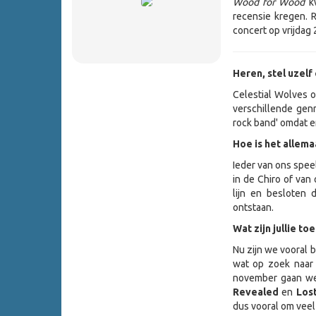
Wood for Wood
k
recensie kregen. 
concert op vrijdag 
Heren, stel uzelf
Celestial Wolves o
verschillende genr
rock band' omdat e
Hoe is het allem
Ieder van ons spee
in de Chiro of van
lijn en besloten 
ontstaan.
Wat zijn jullie t
Nu zijn we vooral
wat op zoek naar 
november gaan w
Revealed
en
Lost
dus vooral om vee