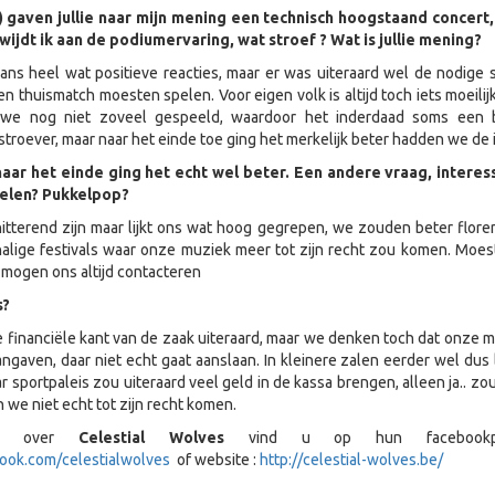
) gaven jullie naar mijn mening een technisch hoogstaand concert
wijdt ik aan de podiumervaring, wat stroef ? Wat is jullie mening?
s heel wat positieve reacties, maar er was uiteraard wel de nodige s
 thuismatch moesten spelen. Voor eigen volk is altijd toch iets moeilijk
 we nog niet zoveel gespeeld, waardoor het inderdaad soms een 
troever, maar naar het einde toe ging het merkelijk beter hadden we de 
naar het einde ging het echt wel beter. Een andere vraag, intere
pelen? Pukkelpop?
tterend zijn maar lijkt ons wat hoog gegrepen, we zouden beter flore
alige festivals waar onze muziek meer tot zijn recht zou komen. Moes
e mogen ons altijd contacteren
s?
e financiële kant van de zaak uiteraard, maar we denken toch dat onze m
ngaven, daar niet echt gaat aanslaan. In kleinere zalen eerder wel dus 
ar sportpaleis zou uiteraard veel geld in de kassa brengen, alleen ja.. z
 we niet echt tot zijn recht komen.
tie over
Celestial Wolves
vind u op hun facebookpa
ook.com/celestialwolves
of website :
http://celestial-wolves.be/