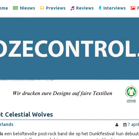
ome
Nieuws
Previews
Reviews
Interviews
F
t Celestial Wolves
rlands
7 apri
is
een beloftevolle post-rock band die op het Dunk!festival hun debuu