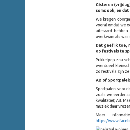
Gisteren (vrijdag
soms ook, en dat 
We kregen doorgaan
vooral omdat we een
uiteraard hebben
overkwam als was s
Dat geef ik toe, 
op festivals te s
Pukkelpop zou schi
eventueel kleinsch
zo festivals zijn z
AB of Sportpalei
Sportpaleis voor d
zoals we eerder aa
kwalitatief, AB. Ma
muziek daar vrezen
Meer informa
https://www.faceb