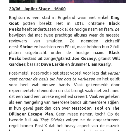
20/06 - Jupiler Stage - 16h00
Brighton is een stad in Engeland waar niet enkel
King
Goat
potten breekt. Het in 2012 ontstane
Black
Peaks
heeft ondertussen ook al de nodige naam en faam. Ze
bewijzen dat met twee prachtige albums waar de meeste
reviewers van smulden. Ze noemden zichzelf
eerst
Shrine
en brachten een EP uit, maar hebben hun 2 full
platen uitgebracht onder de huidige naam.
Black
Peaks
bestaat uit zanger/gitarist
Joe Gosney
, gitarist
Will
Gardner
, bassist
Dave Larkin
en drummer
Liam Kearly
.
Post-metal, Post-rock: Post staat vooral voor iets dat
verder
gaat zonder de basis uit het oog te verliezen
en het geldt
voor heel wat nieuwe bands. Vaak gekenmerkt door
experimentele elementen en dat brengt vaak met zich mee
dat een band een unieke eigenheid creëert. Vaak vergeleken
als een mengeling van meerdere bands uit meerdere stijlen.
In hun geval gaat dan dan over
Mastodon
,
Tool
en
The
Dillinger Escape Plan
. Geen misse namen, toch? Op de
tweede full
All That Divides
volgen ze de ongeschreven
regel binnen Post-X dat het heavy aspect van de muziek