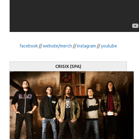
facebook
//
website/merch
//
instagram
//
youtube
CRISIX (SPA)