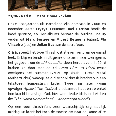
23/06 - Red Bull Metal Dome - 12h00
Deze Spanjaarden uit Barcelona zijn ontstaan in 2008 en
noemden eerst
Crysys
. Drummer
Javi Carrion
heeft de
band gesticht, en vier albums bestaat de huidige line-up
verder uit
Marc Busqué
en
Albert Requena
(gitaar),
Pla
Vinseiro
(bas) en
Julian Baz
aan de microfoon.
Crisix
speelt het type Thrash dat al even verloren gewaand
leek. Er blijven bands in dit genre ontstaan maar weinigen is
het gegeven om de
old school
te doen heropleven. In 2016
braken ze door met de cd
From Blue To Black
(waar
overigens het nummer G.M.M. op staat - Great Metal
Motherfucker) waarop ze old school thrash brachten in een
tekstueel humoristisch kader. Twee jaar later kwam
opvolger
Against The Odds
uit en daarmee hebben ze enkel
hun kracht bevestigd. Ook hier weer leuke titels en teksten
(bv
"The North Remembers" , "Xenomorph Blood"
).
Op een voor thrash-fans zeer waarschijnlijk erg moeilijk
middaguur loont het toch de moeite om naar de Dome af te