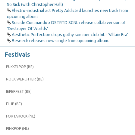
So Sick (with Christopher Hall)
Electro-industrial act Pretty Addicted launches new track from
upcoming album
Suicide Commando x DSTRTD SGNL release collab version of
'Destroyer Of Worlds'
Aesthetic Perfection drops gothy summer club hit - 'Villain Era'
Beseech releases new single from upcoming album.
Festivals
PUKKELPOP (BE)
ROCK WERCHTER (BE)
IEPERFEST (BE)
FI:HP (BE)
FORTAROCK (NL)
PINKPOP (NL)