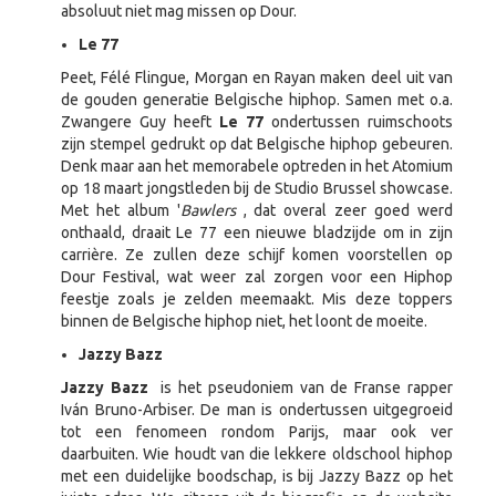
absoluut niet mag missen op Dour.
Le 77
Peet, Félé Flingue, Morgan en Rayan maken deel uit van
de gouden generatie Belgische hiphop. Samen met o.a.
Zwangere Guy heeft
Le 77
ondertussen ruimschoots
zijn stempel gedrukt op dat Belgische hiphop gebeuren.
Denk maar aan het memorabele optreden in het Atomium
op 18 maart jongstleden bij de Studio Brussel showcase.
Met het album '
Bawlers
, dat overal zeer goed werd
onthaald, draait Le 77 een nieuwe bladzijde om in zijn
carrière. Ze zullen deze schijf komen voorstellen op
Dour Festival, wat weer zal zorgen voor een Hiphop
feestje zoals je zelden meemaakt. Mis deze toppers
binnen de Belgische hiphop niet, het loont de moeite.
Jazzy Bazz
Jazzy Bazz
is het pseudoniem van de Franse rapper
Iván Bruno-Arbiser. De man is ondertussen uitgegroeid
tot een fenomeen rondom Parijs, maar ook ver
daarbuiten. Wie houdt van die lekkere oldschool hiphop
met een duidelijke boodschap, is bij Jazzy Bazz op het