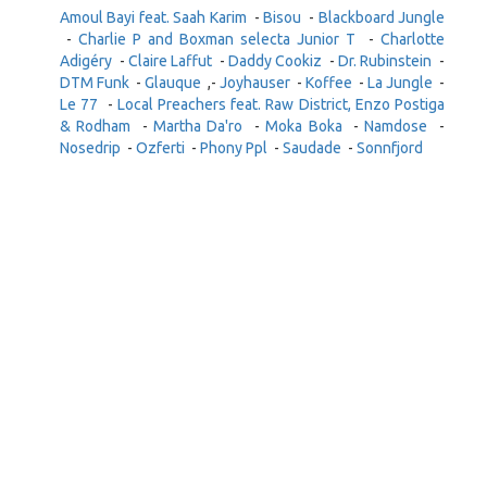
Amoul Bayi feat. Saah Karim
-
Bisou
-
Blackboard Jungle
-
Charlie P and Boxman selecta Junior T
-
Charlotte
Adigéry
-
Claire Laffut
-
Daddy Cookiz
-
Dr. Rubinstein
-
DTM Funk
-
Glauque
,-
Joyhauser
-
Koffee
-
La Jungle
-
Le 77
-
Local Preachers feat. Raw District, Enzo Postiga
& Rodham
-
Martha Da'ro
-
Moka Boka
-
Namdose
-
Nosedrip
-
Ozferti
-
Phony Ppl
-
Saudade
-
Sonnfjord