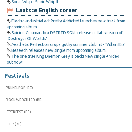
Sonic Whip - Sonic Whip II
Laatste English corner
Electro-industrial act Pretty Addicted launches new track from
upcoming album
Suicide Commando x DSTRTD SGNL release collab version of
'Destroyer Of Worlds'
Aesthetic Perfection drops gothy summer club hit - 'Villain Era'
Beseech releases new single from upcoming album.
The one true King Daemon Grey is back! New single + video
out now!
Festivals
PUKKELPOP (BE)
ROCK WERCHTER (BE)
IEPERFEST (BE)
FI:HP (BE)