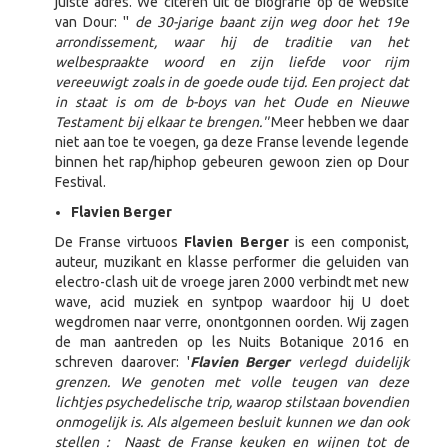
juiste adres. We citeren uit de biografie op de website
van Dour: ''
de 30-jarige baant zijn weg door het 19e
arrondissement, waar hij de traditie van het
welbespraakte woord en zijn liefde voor rijm
vereeuwigt zoals in de goede oude tijd. Een project dat
in staat is om de b-boys van het Oude en Nieuwe
Testament bij elkaar te brengen.''
Meer hebben we daar
niet aan toe te voegen, ga deze Franse levende legende
binnen het rap/hiphop gebeuren gewoon zien op Dour
Festival.
Flavien Berger
De Franse virtuoos
Flavien Berger
is een componist,
auteur, muzikant en klasse performer die geluiden van
electro-clash uit de vroege jaren 2000 verbindt met new
wave, acid muziek en syntpop waardoor hij U doet
wegdromen naar verre, onontgonnen oorden. Wij zagen
de man aantreden op les Nuits Botanique 2016 en
schreven daarover: '
Flavien Berger
verlegd duidelijk
grenzen. We genoten met volle teugen van deze
lichtjes psychedelische trip, waarop stilstaan bovendien
onmogelijk is. Als algemeen besluit kunnen we dan ook
stellen : Naast de Franse keuken en wijnen tot de