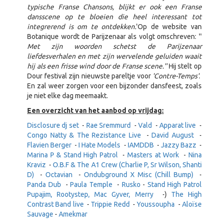
typische Franse Chansons, blijkt er ook een Franse
dansscene op te bloeien die heel interessant tot
integrerend is om te ontdekken.
'Op de website van
Botanique wordt de Parijzenaar als volgt omschreven: ''
Met zijn woorden schetst de Parijzenaar
liefdesverhalen en met zijn wervelende geluiden waait
hij als een frisse wind door de Franse scene.''
Hij stelt op
Dour festival zijn nieuwste pareltje voor
'Contre-Temps'
.
En zal weer zorgen voor een bijzonder dansfeest, zoals
je niet elke dag meemaakt.
Een overzicht van het aanbod op vrijdag:
Disclosure dj set
-
Rae Sremmurd
-
Vald
-
Apparat live
-
Congo Natty & The Rezistance Live
-
David August
-
Flavien Berger
-
I Hate Models
-
IAMDDB
-
Jazzy Bazz
-
Marina P & Stand High Patrol
-
Masters at Work
-
Nina
Kraviz
-
O.B.F & The A1 Crew (Charlie P, Sr Wilson, Shanti
D)
-
Octavian
-
Ondubground X Misc (Chill Bump)
-
Panda Dub
-
Paula Temple
-
Rusko
-
Stand High Patrol
Pupajim, Rootystep, Mac Gyver, Merry
-)
The High
Contrast Band live
-
Trippie Redd
-
Youssoupha
-
Aloïse
Sauvage
-
Amekmar