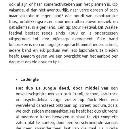
ook al zijn of haar zomeractiviteiten aan het plannen is. Op
vakantie, al dan niet avontuurlijk, naar verre oorden of toch
maar vakantie in eigen land? Wie houdt van avontuurlijke
trips, ontdekkingsreizen doorheen alternatieve muziek en
dat allemaal in eigen land. Eén tip: Dour Festival. Dit Waalse
festival bestaat reeds sinds 1988 en is ondertussen
uitgegroeid tot een vijfdaags evenement. Elke band
bespreken is een onmogelijke opdracht omdat iedere artiest,
iedere band en elk podium wel iets bijzonders te bieden
heeft. Daarom geven we een overzicht van het aanbod per
dag, met enkele gouden tips.
La Jungle
Het duo La Jungle deed, door middel van
een
onwaarschijnlijke mix van rock-‘n-roll, techno, krautrock
en psychedelica vorige zomer op Rock Herk een
wervelend dansfeest ontstaan op 'Street' podium, zoals
we toch zelden meemaakten. Nu heeft het duo uit Mons
al meerdere keren bewezen in staat te zijn complete
zalen plat te spelen, door een verschroeiende aanpak
die geen spaander heel laat van die zaal. La Jungle