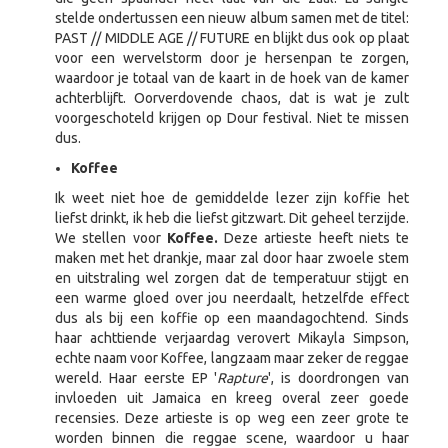
stelde ondertussen een nieuw album samen met de titel:
PAST // MIDDLE AGE // FUTURE en blijkt dus ook op plaat
voor een wervelstorm door je hersenpan te zorgen,
waardoor je totaal van de kaart in de hoek van de kamer
achterblijft. Oorverdovende chaos, dat is wat je zult
voorgeschoteld krijgen op Dour festival. Niet te missen
dus.
Koffee
Ik weet niet hoe de gemiddelde lezer zijn koffie het
liefst drinkt, ik heb die liefst gitzwart. Dit geheel terzijde.
We stellen voor
Koffee.
Deze artieste heeft niets te
maken met het drankje, maar zal door haar zwoele stem
en uitstraling wel zorgen dat de temperatuur stijgt en
een warme gloed over jou neerdaalt, hetzelfde effect
dus als bij een koffie op een maandagochtend. Sinds
haar achttiende verjaardag verovert Mikayla Simpson,
echte naam voor Koffee, langzaam maar zeker de reggae
wereld. Haar eerste EP '
Rapture
', is doordrongen van
invloeden uit Jamaica en kreeg overal zeer goede
recensies. Deze artieste is op weg een zeer grote te
worden binnen die reggae scene, waardoor u haar