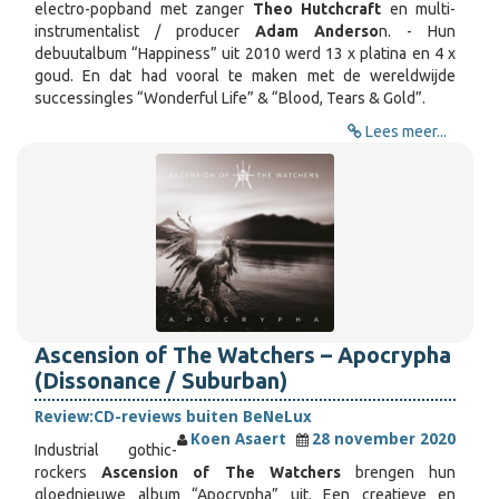
electro-popband met zanger
Theo Hutchcraft
en multi-
instrumentalist / producer
Adam Anderso
n. - Hun
debuutalbum “Happiness” uit 2010 werd 13 x platina en 4 x
goud. En dat had vooral te maken met de wereldwijde
successingles “Wonderful Life” & “Blood, Tears & Gold”.
Lees meer...
Ascension of The Watchers – Apocrypha
(Dissonance / Suburban)
Review:
CD-reviews buiten BeNeLux
Koen Asaert
28 november 2020
Industrial gothic-
rockers
Ascension of The Watchers
brengen hun
gloednieuwe album “Apocrypha” uit. Een creatieve en