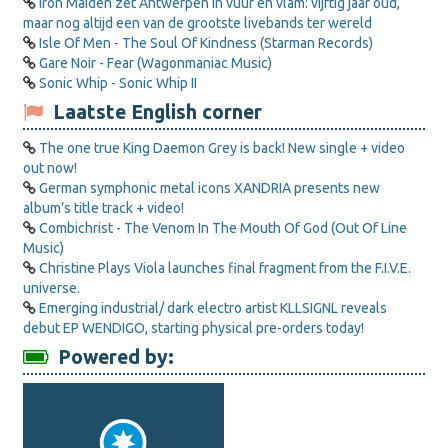
Iron Maiden zet Antwerpen in vuur en vlam: vijftig jaar oud,
maar nog altijd een van de grootste livebands ter wereld
Isle Of Men - The Soul Of Kindness (Starman Records)
Gare Noir - Fear (Wagonmaniac Music)
Sonic Whip - Sonic Whip II
Laatste English corner
The one true King Daemon Grey is back! New single + video
out now!
German symphonic metal icons XANDRIA presents new
album’s title track + video!
Combichrist - The Venom In The Mouth Of God (Out Of Line
Music)
Christine Plays Viola launches final fragment from the F.I.V.E.
universe.
Emerging industrial/ dark electro artist KLLSIGNL reveals
debut EP WENDIGO, starting physical pre-orders today!
Powered by: