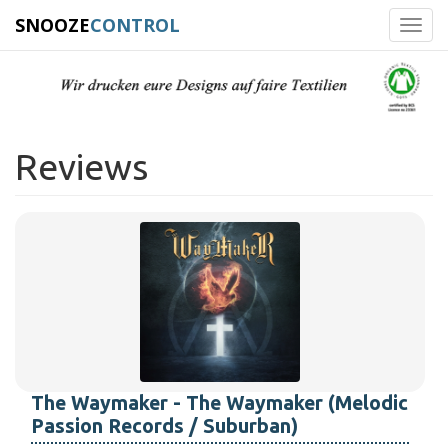
SNOOZE
CONTROL
Toggl
navig
Reviews
The Waymaker - The Waymaker (Melodic
Passion Records / Suburban)