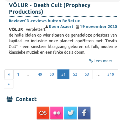
VÖLUR - Death Cult (Prophecy
Productions)
Review:
CD-reviews buiten BeNeLux
Koen Asaert
19 november 2020
VÖLUR
verplettert
de holle idolen op wier altaren de genadeloze priesters van
kapitaal en industrie onze planeet opofferen met "Death
Cult" - een sinistere klaagzang geboren uit folk, moderne
klassieke muziek en een flinke dosis doom.
Lees meer...
«
1
…
49
50
51
52
53
…
319
»
Contact